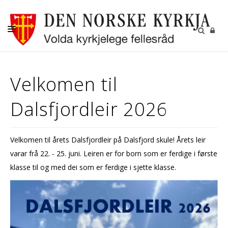
DÅP
Velkomen til
KONFIRMASJON
Dalsfjordleir 2026
BRYLLAUP
FELLESRÅDET
Velkomen til årets Dalsfjordleir på Dalsfjord skule! Årets leir
KALENDER
varar frå 22. - 25. juni. Leiren er for born som er ferdige i første
KONTAKT
klasse til og med dei som er ferdige i sjette klasse.